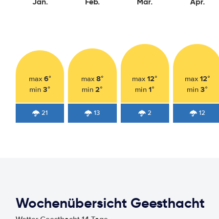
Jan.
Feb.
Mär.
Apr.
6°
8°
12°
12°
max
max
max
max
3°
2°
1°
3°
min
min
min
min
21
13
2
12
Wochenübersicht Geesthacht