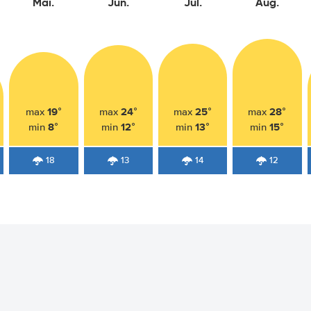
Mai.
Jun.
Jul.
Aug.
19°
24°
25°
28°
max
max
max
max
8°
12°
13°
15°
min
min
min
min
18
13
14
12