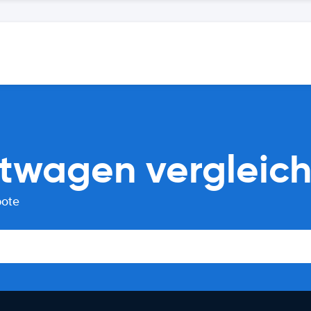
twagen vergleic
bote