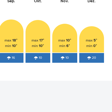
Sep.
Okt.
Nov.
Dez.
18°
17°
10°
5°
max
max
max
max
10°
10°
6°
0°
min
min
min
min
16
10
10
20