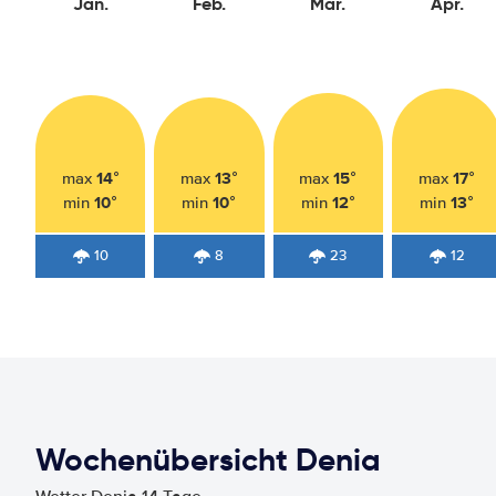
Jan.
Feb.
Mär.
Apr.
14°
13°
15°
17°
max
max
max
max
10°
10°
12°
13°
min
min
min
min
10
8
23
12
Wochenübersicht Denia