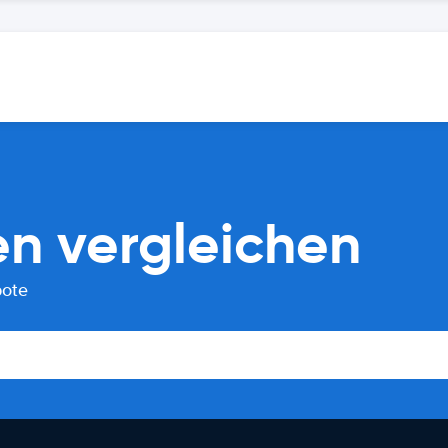
n vergleichen
bote