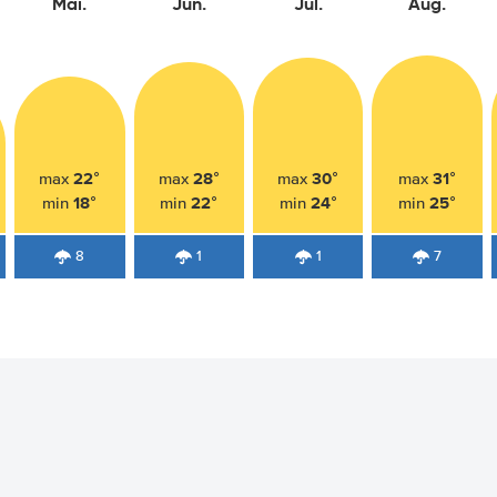
Mai.
Jun.
Jul.
Aug.
22°
28°
30°
31°
max
max
max
max
18°
22°
24°
25°
min
min
min
min
8
1
1
7