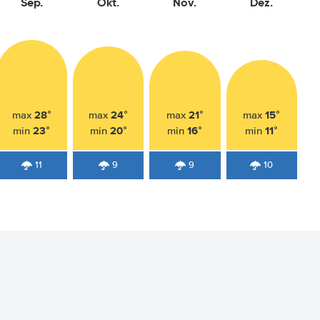
Sep.
Okt.
Nov.
Dez.
28°
24°
21°
15°
max
max
max
max
23°
20°
16°
11°
min
min
min
min
11
9
9
10