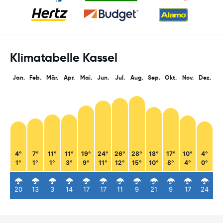
Klimatabelle Kassel
Jan.
Feb.
Mär.
Apr.
Mai.
Jun.
Jul.
Aug.
Sep.
Okt.
Nov.
Dez.
4°
7°
11°
11°
19°
24°
26°
28°
18°
17°
10°
4°
1°
1°
1°
3°
9°
11°
12°
15°
10°
8°
4°
0°
20
13
3
14
17
17
11
9
21
9
17
24