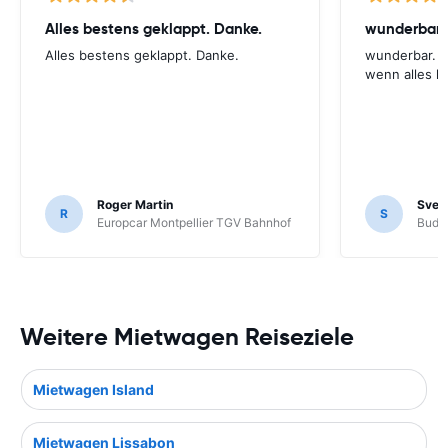
Alles bestens geklappt. Danke.
Alles bestens geklappt. Danke.
wunderbar. f
wenn alles kl
Roger Martin
Sven 
R
S
Europcar Montpellier TGV Bahnhof
Budge
Weitere Mietwagen Reiseziele
Mietwagen Island
Mietwagen Lissabon