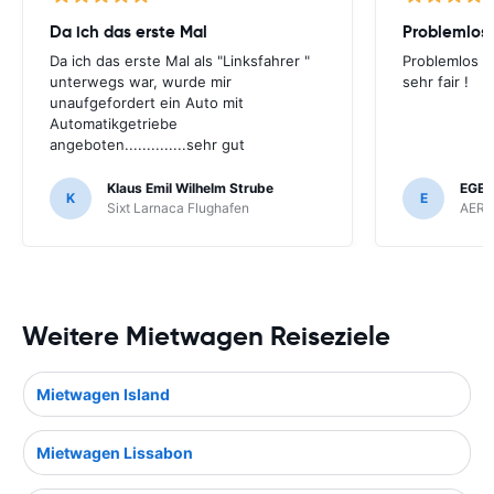
Da ich das erste Mal
Da ich das erste Mal als "Linksfahrer "
Problemlos o
unterwegs war, wurde mir
sehr fair !
unaufgefordert ein Auto mit
Automatikgetriebe
angeboten..............sehr gut
Klaus Emil Wilhelm Strube
EGER
K
E
Sixt Larnaca Flughafen
AERC
Weitere Mietwagen Reiseziele
Mietwagen Island
Mietwagen Lissabon