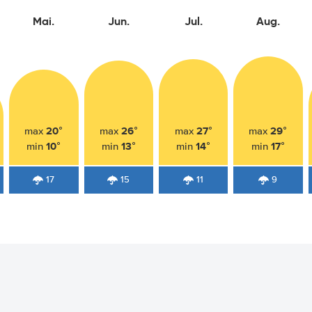
Mai.
Jun.
Jul.
Aug.
20°
26°
27°
29°
max
max
max
max
10°
13°
14°
17°
min
min
min
min
17
15
11
9