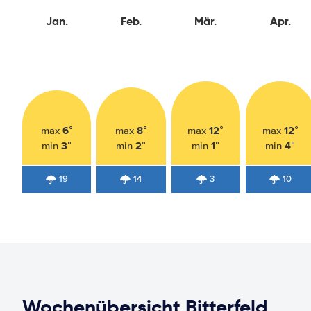
Jan.
Feb.
Mär.
Apr.
6°
8°
12°
12°
max
max
max
max
3°
2°
1°
4°
min
min
min
min
19
14
3
10
Wochenübersicht Bitterfeld