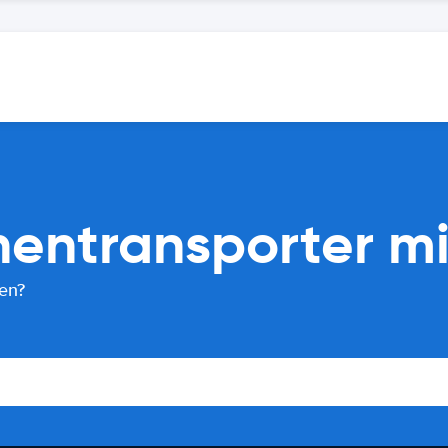
onentransporter m
ten?