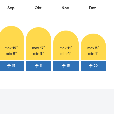
Sep.
Okt.
Nov.
Dez.
19°
17°
11°
5°
max
max
max
max
9°
8°
4°
1°
min
min
min
min
15
11
15
20