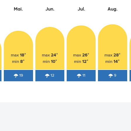
Mai.
Jun.
Jul.
Aug.
18°
24°
26°
28°
max
max
max
max
8°
10°
12°
14°
min
min
min
min
19
12
11
9