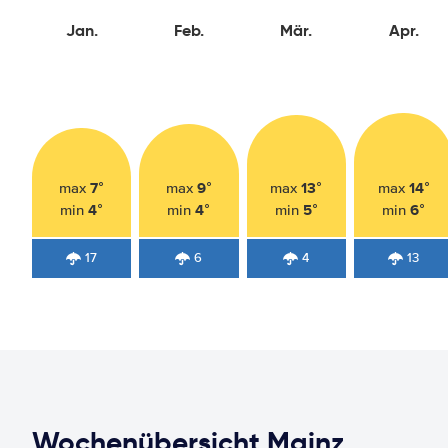
Jan.
Feb.
Mär.
Apr.
7°
9°
13°
14°
max
max
max
max
4°
4°
5°
6°
min
min
min
min
17
6
4
13
Wochenübersicht Mainz