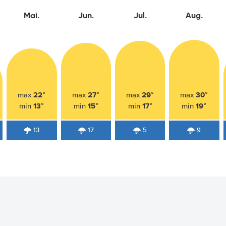
Mai.
Jun.
Jul.
Aug.
22°
27°
29°
30°
max
max
max
max
13°
15°
17°
19°
min
min
min
min
13
17
5
9