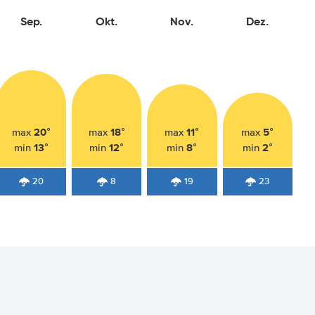
Sep.
Okt.
Nov.
Dez.
20°
18°
11°
5°
max
max
max
max
13°
12°
8°
2°
min
min
min
min
20
8
19
23