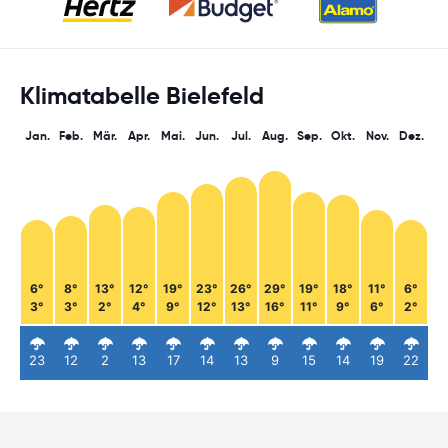
Klimatabelle Bielefeld
Jan.
Feb.
Mär.
Apr.
Mai.
Jun.
Jul.
Aug.
Sep.
Okt.
Nov.
Dez.
6°
8°
13°
12°
19°
23°
26°
29°
19°
18°
11°
6°
3°
3°
2°
4°
9°
12°
13°
16°
11°
9°
6°
2°
23
12
2
13
17
14
13
9
15
14
19
22