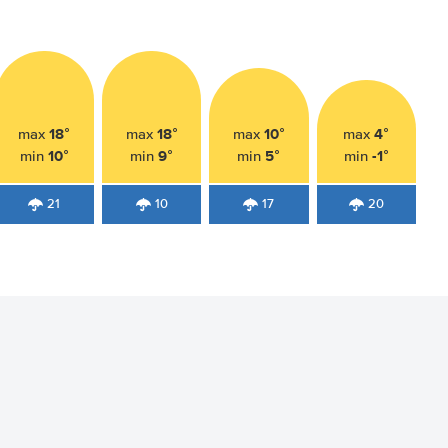
18°
18°
10°
4°
max
max
max
max
10°
9°
5°
-1°
min
min
min
min
21
10
17
20