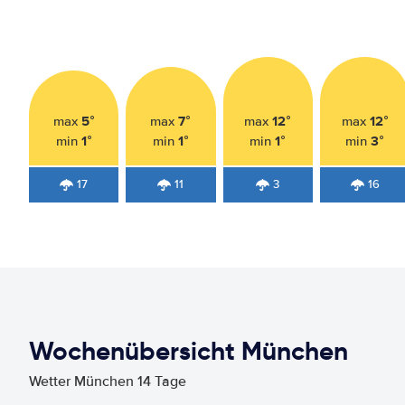
5°
7°
12°
12°
max
max
max
max
1°
1°
1°
3°
min
min
min
min
17
11
3
16
Wochenübersicht München
Wetter München 14 Tage