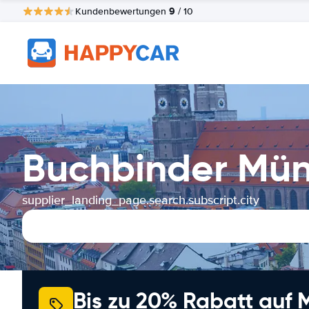
9
Kundenbewertungen
/ 10
Buchbinder Mün
supplier_landing_page.search.subscript.city
Bis zu 20% Rabatt auf