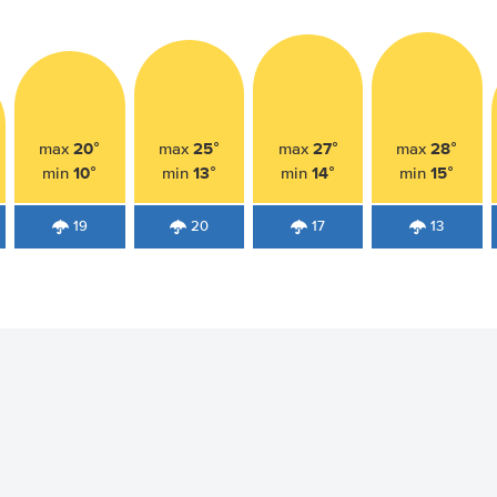
20°
25°
27°
28°
max
max
max
max
10°
13°
14°
15°
min
min
min
min
19
20
17
13