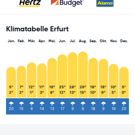
Klimatabelle Erfurt
Jan.
Feb.
Mär.
Apr.
Mai.
Jun.
Jul.
Aug.
Sep.
Okt.
Nov.
Dez.
5°
7°
12°
11°
19°
25°
28°
29°
19°
18°
10°
5°
2°
2°
1°
3°
9°
12°
13°
15°
10°
9°
5°
0°
20
15
6
14
13
17
9
8
18
9
16
20