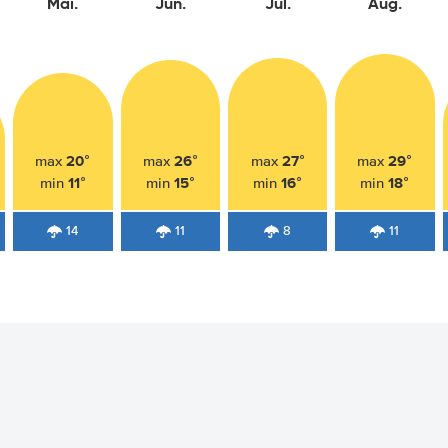
Mai.
Jun.
Jul.
Aug.
20°
26°
27°
29°
max
max
max
max
11°
15°
16°
18°
min
min
min
min
14
11
8
11