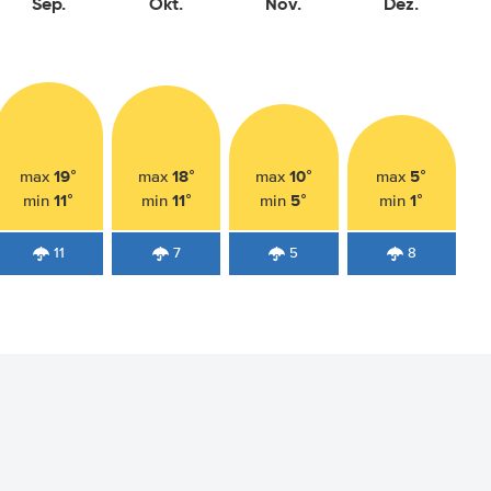
Sep.
Okt.
Nov.
Dez.
19°
18°
10°
5°
max
max
max
max
11°
11°
5°
1°
min
min
min
min
11
7
5
8