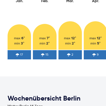
Jan.
Feb.
Mär.
Apr.
6°
7°
12°
12°
max
max
max
max
3°
2°
2°
5°
min
min
min
min
17
15
2
9
Wochenübersicht Berlin