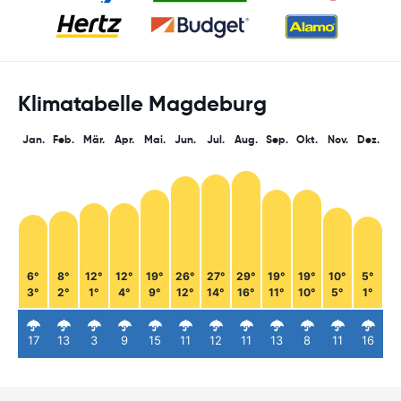
Klimatabelle Magdeburg
Jan.
Feb.
Mär.
Apr.
Mai.
Jun.
Jul.
Aug.
Sep.
Okt.
Nov.
Dez.
6°
8°
12°
12°
19°
26°
27°
29°
19°
19°
10°
5°
3°
2°
1°
4°
9°
12°
14°
16°
11°
10°
5°
1°
17
13
3
9
15
11
12
11
13
8
11
16