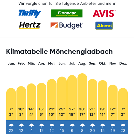
Wir vergleichen für Sie folgende Anbieter und mehr
Klimatabelle Mönchengladbach
Jan.
Feb.
Mär.
Apr.
Mai.
Jun.
Jul.
Aug.
Sep.
Okt.
Nov.
Dez.
7°
10°
14°
15°
21°
25°
27°
30°
21°
19°
12°
7°
3°
3°
4°
5°
10°
13°
15°
17°
12°
11°
7°
3°
22
12
4
12
12
15
6
8
20
15
19
23