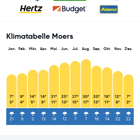
Klimatabelle Moers
Jan.
Feb.
Mär.
Apr.
Mai.
Jun.
Jul.
Aug.
Sep.
Okt.
Nov.
Dez.
7°
9°
14°
14°
21°
25°
27°
30°
20°
18°
12°
7°
3°
4°
5°
6°
11°
13°
15°
17°
13°
11°
8°
3°
21
9
2
13
14
12
7
7
16
14
22
22