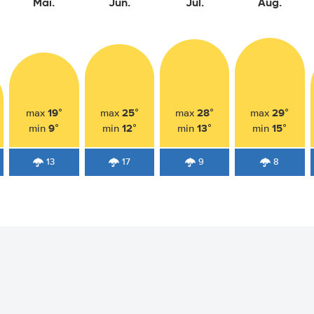
Mai.
Jun.
Jul.
Aug.
19°
25°
28°
29°
max
max
max
max
9°
12°
13°
15°
min
min
min
min
13
17
9
8