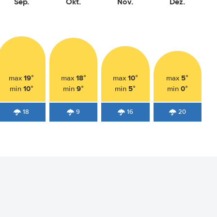
Sep.
Okt.
Nov.
Dez.
19°
18°
10°
5°
max
max
max
max
10°
9°
5°
0°
min
min
min
min
18
9
16
20