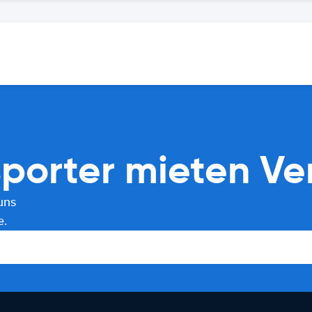
sporter mieten Ve
uns
e.