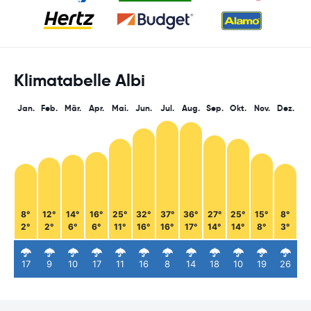
Klimatabelle Albi
Jan.
Feb.
Mär.
Apr.
Mai.
Jun.
Jul.
Aug.
Sep.
Okt.
Nov.
Dez.
8°
12°
14°
16°
25°
32°
37°
36°
27°
25°
15°
8°
2°
2°
6°
6°
11°
16°
16°
17°
14°
14°
8°
3°
17
9
10
17
11
16
8
14
18
10
19
26