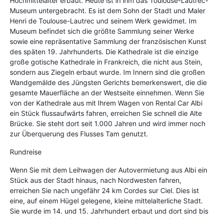
Hochmittelalter erbaut. Heute ist in ihm das Toulouse-Lautrec-
Museum untergebracht. Es ist dem Sohn der Stadt und Maler
Henri de Toulouse-Lautrec und seinem Werk gewidmet. Im
Museum befindet sich die größte Sammlung seiner Werke
sowie eine repräsentative Sammlung der französischen Kunst
des späten 19. Jahrhunderts. Die Kathedrale ist die einzige
große gotische Kathedrale in Frankreich, die nicht aus Stein,
sondern aus Ziegeln erbaut wurde. Im Innern sind die großen
Wandgemälde des Jüngsten Gerichts bemerkenswert, die die
gesamte Mauerfläche an der Westseite einnehmen. Wenn Sie
von der Kathedrale aus mit Ihrem Wagen von Rental Car Albi
ein Stück flussaufwärts fahren, erreichen Sie schnell die Alte
Brücke. Sie steht dort seit 1.000 Jahren und wird immer noch
zur Überquerung des Flusses Tam genutzt.
Rundreise
Wenn Sie mit dem Leihwagen der Autovermietung aus Albi ein
Stück aus der Stadt hinaus, nach Nordwesten fahren,
erreichen Sie nach ungefähr 24 km Cordes sur Ciel. Dies ist
eine, auf einem Hügel gelegene, kleine mittelalterliche Stadt.
Sie wurde im 14. und 15. Jahrhundert erbaut und dort sind bis