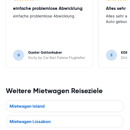
einfache problemlose Abwicklung
Alles sehr 
einfache problemlose Abwicklung
Alles sehr au
Auto gebuch
Gunter Gottenhuber
EGID
G
E
Sicily by Car Bari Palese Flughafen
Driva
Weitere Mietwagen Reiseziele
Mietwagen Island
Mietwagen Lissabon