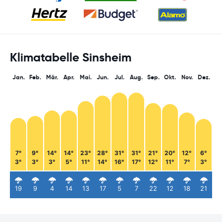
Klimatabelle Sinsheim
Jan.
Feb.
Mär.
Apr.
Mai.
Jun.
Jul.
Aug.
Sep.
Okt.
Nov.
Dez.
7°
9°
14°
14°
23°
28°
31°
31°
21°
20°
12°
6°
3°
3°
3°
5°
11°
14°
16°
17°
12°
11°
7°
3°
19
9
4
14
13
17
5
7
22
12
18
21