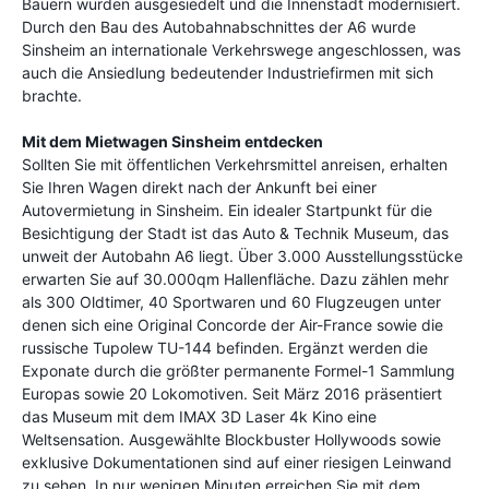
Bauern wurden ausgesiedelt und die Innenstadt modernisiert.
Durch den Bau des Autobahnabschnittes der A6 wurde
Sinsheim an internationale Verkehrswege angeschlossen, was
auch die Ansiedlung bedeutender Industriefirmen mit sich
brachte.
Mit dem Mietwagen Sinsheim entdecken
Sollten Sie mit öffentlichen Verkehrsmittel anreisen, erhalten
Sie Ihren Wagen direkt nach der Ankunft bei einer
Autovermietung in Sinsheim. Ein idealer Startpunkt für die
Besichtigung der Stadt ist das Auto & Technik Museum, das
unweit der Autobahn A6 liegt. Über 3.000 Ausstellungsstücke
erwarten Sie auf 30.000qm Hallenfläche. Dazu zählen mehr
als 300 Oldtimer, 40 Sportwaren und 60 Flugzeugen unter
denen sich eine Original Concorde der Air-France sowie die
russische Tupolew TU-144 befinden. Ergänzt werden die
Exponate durch die größter permanente Formel-1 Sammlung
Europas sowie 20 Lokomotiven. Seit März 2016 präsentiert
das Museum mit dem IMAX 3D Laser 4k Kino eine
Weltsensation. Ausgewählte Blockbuster Hollywoods sowie
exklusive Dokumentationen sind auf einer riesigen Leinwand
zu sehen. In nur wenigen Minuten erreichen Sie mit dem