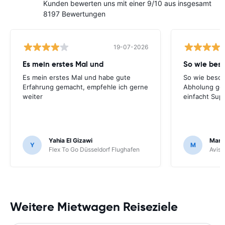
Kunden bewerten uns mit einer 9/10 aus insgesamt
8197 Bewertungen
19-07-2026
Es mein erstes Mal und
So wie bes
Es mein erstes Mal und habe gute
So wie besch
Erfahrung gemacht, empfehle ich gerne
Abholung ge
weiter
einfacht Sup
Yahia El Gizawi
Marle
Y
M
Flex To Go Düsseldorf Flughafen
Avis 
Weitere Mietwagen Reiseziele