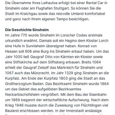
Die Übernahme Ihres Leihautos erfolgt bei einer Rental Car in
Sinsheim oder am Flughafen Stuttgart. So können Sie die
Stadt im Kraichgau sowie das reizvolle Umland komfortabel
und ganz nach Ihrem eigenen Tempo besichtigen.
Die Geschichte Sinsheim
Im Jahre 770 wurde Sinsheim im Lorscher Codex erstmals
urkundlich erwähnt. Damals soll ein Hagino dem Kloster Lorch
eine Hufe in Sunnisheim übereignet haben. Konrad von
Hessen soll 908 eine Burg ins Sinsheim erbaut haben. Um das
Jahr 1000 ließ Gaugraf Otto von Kärnten ein Kloster sowie
eine Stiftskirche auf dem Stiftsberg erbauen. Breits 1064
erhielt der Gaugraf Zeisolf das Markreich für Sinsheim und
1067 auch das Münzrecht. Im Jahr 1329 ging Sinsheim an die
Kurpfalz. Am Ende der Kurpfalz 1803 ging die Stadt an das
Großherzogtum Baden. Das Bezirksamt Sinsheim wurde 1864
um das Gebiet des aufgelösten Bezirksamtes
Neckarbischofsheim vergrößert. Mit dem Bau der Eisenbahn
um 1869 begannt der wirtschaftliche Aufschwung. Nach dem
Krieg 1946 musste durch die Zuweisung von Flüchtlingen viel
Bauland erschlossen werden. In der Innenstadt ansässige