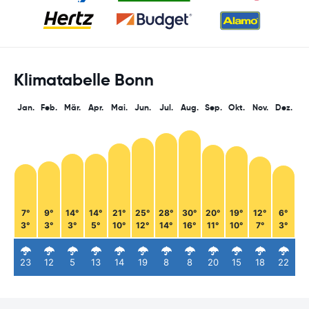
Klimatabelle Bonn
Jan.
Feb.
Mär.
Apr.
Mai.
Jun.
Jul.
Aug.
Sep.
Okt.
Nov.
Dez.
7°
9°
14°
14°
21°
25°
28°
30°
20°
19°
12°
6°
3°
3°
3°
5°
10°
12°
14°
16°
11°
10°
7°
3°
23
12
5
13
14
19
8
8
20
15
18
22