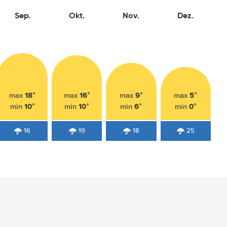
Sep.
Okt.
Nov.
Dez.
18°
16°
9°
5°
max
max
max
max
10°
10°
6°
0°
min
min
min
min
16
19
18
25