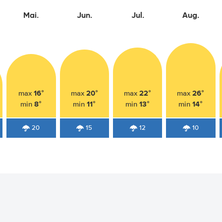
Mai.
Jun.
Jul.
Aug.
16°
20°
22°
26°
max
max
max
max
8°
11°
13°
14°
min
min
min
min
20
15
12
10