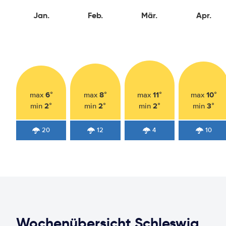
Jan.
Feb.
Mär.
Apr.
6°
8°
11°
10°
max
max
max
max
2°
2°
2°
3°
min
min
min
min
20
12
4
10
Wochenübersicht Schleswig