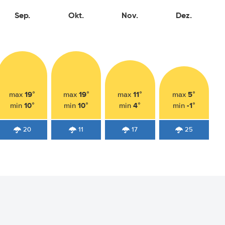
Sep.
Okt.
Nov.
Dez.
19°
19°
11°
5°
max
max
max
max
10°
10°
4°
-1°
min
min
min
min
20
11
17
25