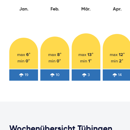
Jan.
Feb.
Mär.
Apr.
6°
8°
13°
12°
max
max
max
max
0°
0°
1°
2°
min
min
min
min
19
10
3
14
Wochenübersicht Tübingen