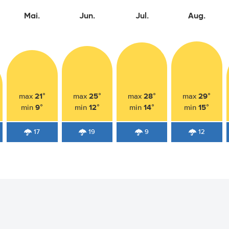
Mai.
Jun.
Jul.
Aug.
21°
25°
28°
29°
max
max
max
max
9°
12°
14°
15°
min
min
min
min
17
19
9
12