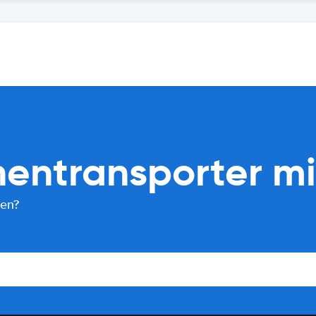
entransporter mi
ten?