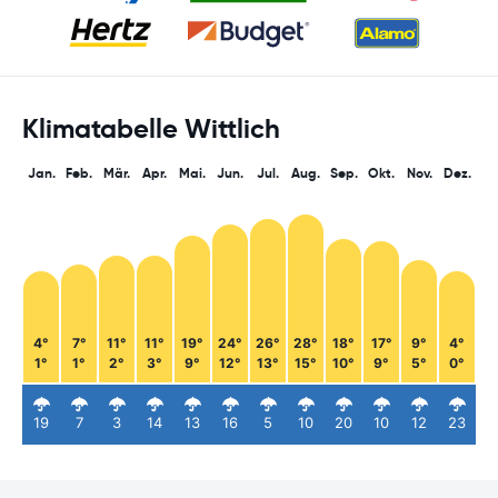
Klimatabelle Wittlich
Jan.
Feb.
Mär.
Apr.
Mai.
Jun.
Jul.
Aug.
Sep.
Okt.
Nov.
Dez.
4°
7°
11°
11°
19°
24°
26°
28°
18°
17°
9°
4°
1°
1°
2°
3°
9°
12°
13°
15°
10°
9°
5°
0°
19
7
3
14
13
16
5
10
20
10
12
23