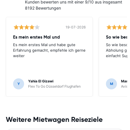
Kunden bewerten uns mit einer 9/10 aus insgesamt
8192 Bewertungen
19-07-2026
Es mein erstes Mal und
So wie bes
Es mein erstes Mal und habe gute
So wie besch
Erfahrung gemacht, empfehle ich gerne
Abholung ge
weiter
einfacht Sup
Yahia El Gizawi
Marle
Y
M
Flex To Go Düsseldorf Flughafen
Avis 
Weitere Mietwagen Reiseziele