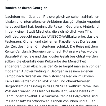
Rundreise durch Georgien
Nachdem man über den Preisvergleich zwischen zahlreichen
lokalen und internationalen Anbietern das günstigste Angebot
herausgefiltert hat, beginnt die Reise in Georgiens Hinterland.
In der kleinen Stadt Mizcheta, die sich nördlich von Tiflis
befindet, besucht man das UNESCO-Weltkulturerbe, das die
Festungen, Kirchen und steinernen Kapellen des Dorfes aus
der Zeit des frühen Christentums schützt. Die Reise mit dem
Rental Car durch Georgien geht nach Kutaissi weiter, wo die
Bagrati-Kathedrale und das Kloster Gelati besichtigt werden
sollten, die ebenfalls dem Kulturerbe der Menschheit
angehören. Zum Abschluss der Reise begibt man sich von der
modernen Autovermietung in Georgien in seinem eigenen
Tempo nach Swanetien. Die historische Region im Großen
Kaukasus verdankt den idyllischen und charaktervollen
Bergdörfern den Eintrag in das UNESCO-Weltkulturerbe. Das
Volk der Swanen, das hier bis heute lebt, wurde bereits im 3.
Jahrhundert erwähnt. Die Sakralbauten des Bergvolkes sind
im Gegensatz zu orthodoxen Kirchen von innen und außen
bemalt, wobei sich an den Mauern weltliche Persönlichkeiten