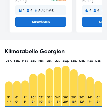
Ab
Ab
/Tag
/Tag
4
4
Automatik
4
4
A
Auswählen
Ausw
Klimatabelle Georgien
Jan.
Feb.
Mär.
Apr.
Mai.
Jun.
Jul.
Aug.
Sep.
Okt.
Nov.
Dez.
5°
6°
7°
20°
21°
31°
34°
36°
29°
20°
14°
6°
-1°
0°
1°
9°
10°
17°
18°
20°
16°
12°
7°
2°