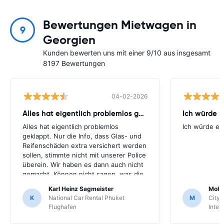
Bewertungen Mietwagen in
9
Georgien
Kunden bewerten uns mit einer 9/10 aus insgesamt
8197 Bewertungen
04-02-2026
Alles hat eigentlich problemlos geklappt
Ich würde 
Alles hat eigentlich problemlos
Ich würde e
geklappt. Nur die Info, dass Glas- und
Reifenschäden extra versichert werden
sollen, stimmte nicht mit unserer Police
überein. Wir haben es dann auch nicht
gemacht. Können nicht sagen, was die
Konsequenzen wären. Es ist Gott sei
Karl Heinz Sagmeister
Moha
Dank nichts passiert.
K
National Car Rental Phuket
M
City 
Flughafen
Inter