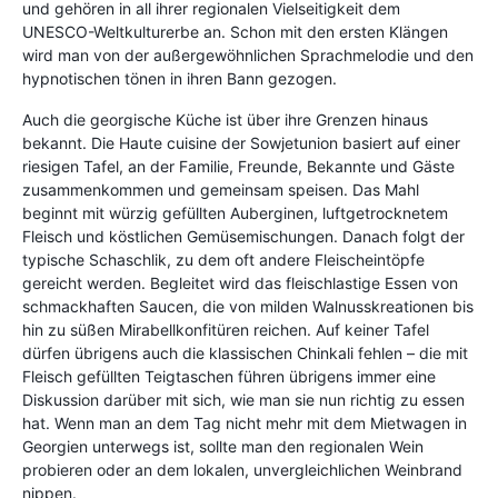
und gehören in all ihrer regionalen Vielseitigkeit dem
UNESCO-Weltkulturerbe an. Schon mit den ersten Klängen
wird man von der außergewöhnlichen Sprachmelodie und den
hypnotischen tönen in ihren Bann gezogen.
Auch die georgische Küche ist über ihre Grenzen hinaus
bekannt. Die Haute cuisine der Sowjetunion basiert auf einer
riesigen Tafel, an der Familie, Freunde, Bekannte und Gäste
zusammenkommen und gemeinsam speisen. Das Mahl
beginnt mit würzig gefüllten Auberginen, luftgetrocknetem
Fleisch und köstlichen Gemüsemischungen. Danach folgt der
typische Schaschlik, zu dem oft andere Fleischeintöpfe
gereicht werden. Begleitet wird das fleischlastige Essen von
schmackhaften Saucen, die von milden Walnusskreationen bis
hin zu süßen Mirabellkonfitüren reichen. Auf keiner Tafel
dürfen übrigens auch die klassischen Chinkali fehlen – die mit
Fleisch gefüllten Teigtaschen führen übrigens immer eine
Diskussion darüber mit sich, wie man sie nun richtig zu essen
hat. Wenn man an dem Tag nicht mehr mit dem Mietwagen in
Georgien unterwegs ist, sollte man den regionalen Wein
probieren oder an dem lokalen, unvergleichlichen Weinbrand
nippen.