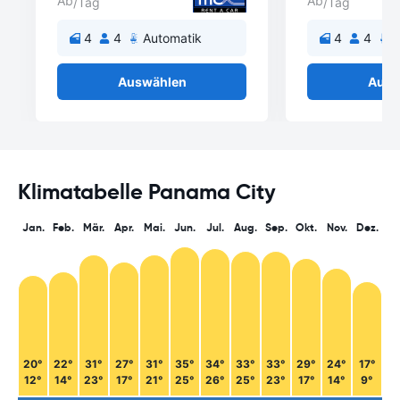
Ab
Ab
/Tag
/Tag
4
4
Automatik
4
4
A
Auswählen
Ausw
Klimatabelle Panama City
Jan.
Feb.
Mär.
Apr.
Mai.
Jun.
Jul.
Aug.
Sep.
Okt.
Nov.
Dez.
20°
22°
31°
27°
31°
35°
34°
33°
33°
29°
24°
17°
12°
14°
23°
17°
21°
25°
26°
25°
23°
17°
14°
9°