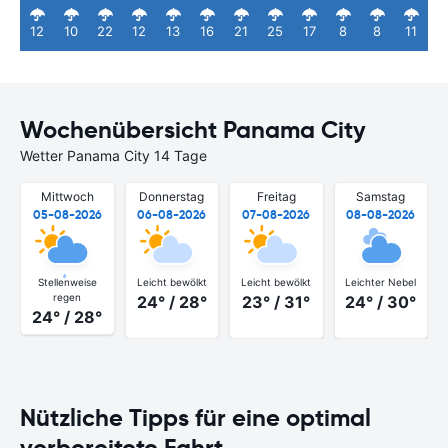
12
10
22
12
13
16
21
25
17
8
8
11
Wochenübersicht Panama City
Wetter Panama City 14 Tage
Mittwoch
Donnerstag
Freitag
Samstag
05-08-2026
06-08-2026
07-08-2026
08-08-2026
Stellenweise
Leicht bewölkt
Leicht bewölkt
Leichter Nebel
regen
24° / 28°
23° / 31°
24° / 30°
24° / 28°
Nützliche Tipps für eine optimal
vorbereitete Fahrt