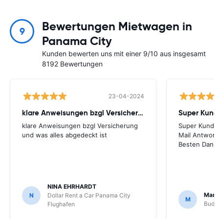
Bewertungen Mietwagen in
9
Panama City
Kunden bewerten uns mit einer 9/10 aus insgesamt
8192 Bewertungen
23-04-2024
klare Anweisungen bzgl Versicherung und
klare Anweisungen bzgl Versicherung
Super Kunden
und was alles abgedeckt ist
Mail Antworte
Besten Dank!
NINA EHRHARDT
Marc
N
Dollar Rent a Car Panama City
M
Budg
Flughafen