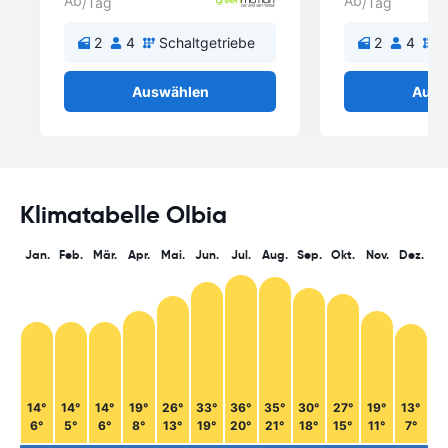
Ab
Ab
/Tag
/Tag
2
4
Schaltgetriebe
2
4
S
Auswählen
Ausw
Klimatabelle Olbia
Jan.
Feb.
Mär.
Apr.
Mai.
Jun.
Jul.
Aug.
Sep.
Okt.
Nov.
Dez.
14°
14°
14°
19°
26°
33°
36°
35°
30°
27°
19°
13°
6°
5°
6°
8°
13°
19°
20°
21°
18°
15°
11°
7°