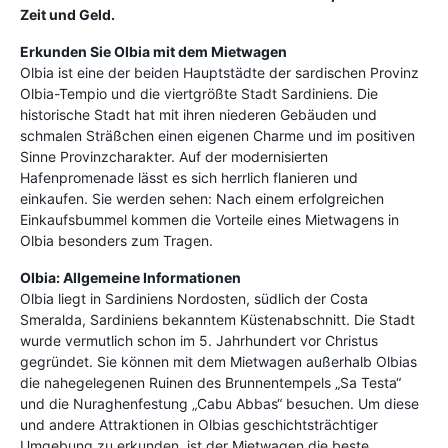
Zeit und Geld.
Erkunden Sie Olbia mit dem Mietwagen
Olbia ist eine der beiden Hauptstädte der sardischen Provinz
Olbia-Tempio und die viertgrößte Stadt Sardiniens. Die
historische Stadt hat mit ihren niederen Gebäuden und
schmalen Sträßchen einen eigenen Charme und im positiven
Sinne Provinzcharakter. Auf der modernisierten
Hafenpromenade lässt es sich herrlich flanieren und
einkaufen. Sie werden sehen: Nach einem erfolgreichen
Einkaufsbummel kommen die Vorteile eines Mietwagens in
Olbia besonders zum Tragen.
Olbia: Allgemeine Informationen
Olbia liegt in Sardiniens Nordosten, südlich der Costa
Smeralda, Sardiniens bekanntem Küstenabschnitt. Die Stadt
wurde vermutlich schon im 5. Jahrhundert vor Christus
gegründet. Sie können mit dem Mietwagen außerhalb Olbias
die nahegelegenen Ruinen des Brunnentempels „Sa Testa“
und die Nuraghenfestung „Cabu Abbas“ besuchen. Um diese
und andere Attraktionen in Olbias geschichtsträchtiger
Umgebung zu erkunden, ist der Mietwagen die beste