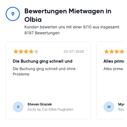
Bewertungen Mietwagen in
9
Olbia
Kunden bewerten uns mit einer 9/10 aus insgesamt
8197 Bewertungen
23-07-2026
Die Buchung ging schnell und
Alles prima
Die Buchung ging schnell und ohne
Alles prima
Probleme
Steven Grazek
Myro
S
M
Sicily by Car Olbia Flughafen
Recor