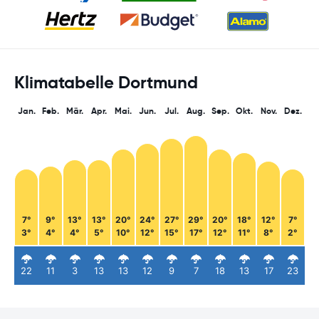
Klimatabelle Dortmund
Jan.
Feb.
Mär.
Apr.
Mai.
Jun.
Jul.
Aug.
Sep.
Okt.
Nov.
Dez.
7°
9°
13°
13°
20°
24°
27°
29°
20°
18°
12°
7°
3°
4°
4°
5°
10°
12°
15°
17°
12°
11°
8°
2°
22
11
3
13
13
12
9
7
18
13
17
23