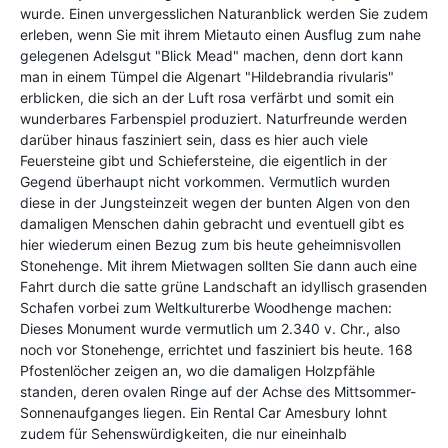
wurde. Einen unvergesslichen Naturanblick werden Sie zudem
erleben, wenn Sie mit ihrem Mietauto einen Ausflug zum nahe
gelegenen Adelsgut "Blick Mead" machen, denn dort kann
man in einem Tümpel die Algenart "Hildebrandia rivularis"
erblicken, die sich an der Luft rosa verfärbt und somit ein
wunderbares Farbenspiel produziert. Naturfreunde werden
darüber hinaus fasziniert sein, dass es hier auch viele
Feuersteine gibt und Schiefersteine, die eigentlich in der
Gegend überhaupt nicht vorkommen. Vermutlich wurden
diese in der Jungsteinzeit wegen der bunten Algen von den
damaligen Menschen dahin gebracht und eventuell gibt es
hier wiederum einen Bezug zum bis heute geheimnisvollen
Stonehenge. Mit ihrem Mietwagen sollten Sie dann auch eine
Fahrt durch die satte grüne Landschaft an idyllisch grasenden
Schafen vorbei zum Weltkulturerbe Woodhenge machen:
Dieses Monument wurde vermutlich um 2.340 v. Chr., also
noch vor Stonehenge, errichtet und fasziniert bis heute. 168
Pfostenlöcher zeigen an, wo die damaligen Holzpfähle
standen, deren ovalen Ringe auf der Achse des Mittsommer-
Sonnenaufganges liegen. Ein Rental Car Amesbury lohnt
zudem für Sehenswürdigkeiten, die nur eineinhalb