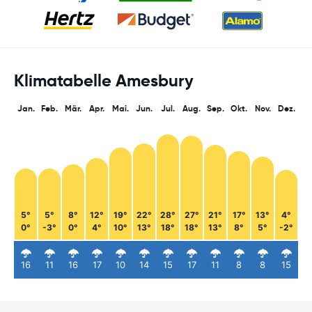
Klimatabelle Amesbury
Jan.
Feb.
Mär.
Apr.
Mai.
Jun.
Jul.
Aug.
Sep.
Okt.
Nov.
Dez.
5°
5°
8°
12°
19°
22°
28°
27°
21°
17°
13°
4°
0°
-3°
0°
4°
10°
13°
18°
18°
13°
8°
5°
-2°
16
11
16
17
10
14
15
17
11
8
8
15