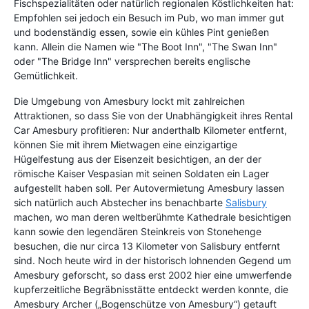
Fischspezialitäten oder natürlich regionalen Köstlichkeiten hat:
Empfohlen sei jedoch ein Besuch im Pub, wo man immer gut
und bodenständig essen, sowie ein kühles Pint genießen
kann. Allein die Namen wie "The Boot Inn", "The Swan Inn"
oder "The Bridge Inn" versprechen bereits englische
Gemütlichkeit.
Die Umgebung von Amesbury lockt mit zahlreichen
Attraktionen, so dass Sie von der Unabhängigkeit ihres Rental
Car Amesbury profitieren: Nur anderthalb Kilometer entfernt,
können Sie mit ihrem Mietwagen eine einzigartige
Hügelfestung aus der Eisenzeit besichtigen, an der der
römische Kaiser Vespasian mit seinen Soldaten ein Lager
aufgestellt haben soll. Per Autovermietung Amesbury lassen
sich natürlich auch Abstecher ins benachbarte
Salisbury
machen, wo man deren weltberühmte Kathedrale besichtigen
kann sowie den legendären Steinkreis von Stonehenge
besuchen, die nur circa 13 Kilometer von Salisbury entfernt
sind. Noch heute wird in der historisch lohnenden Gegend um
Amesbury geforscht, so dass erst 2002 hier eine umwerfende
kupferzeitliche Begräbnisstätte entdeckt werden konnte, die
Amesbury Archer („Bogenschütze von Amesbury“) getauft