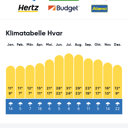
Klimatabelle Hvar
Jan.
Feb.
Mär.
Apr.
Mai.
Jun.
Jul.
Aug.
Sep.
Okt.
Nov.
Dez.
11°
11°
12°
15°
21°
28°
31°
29°
23°
21°
16°
12°
9°
7°
7°
11°
17°
22°
24°
23°
19°
17°
13°
9°
14
5
7
18
6
5
6
6
11
5
14
22