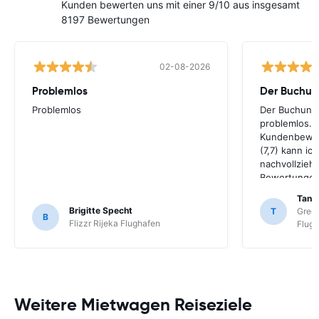
Kunden bewerten uns mit einer 9/10 aus insgesamt
8197 Bewertungen
02-08-2026
Problemlos
Problemlos
Der Buchung
problemlos. 
Kundenbewer
(7,7) kann ic
nachvollziehe
Bewertungen 
überprüft – d
Tani
bei nur 2,2 
Brigitte Specht
T
Green
B
werde ich d
Flizzr Rijeka Flughafen
Flug
Vermieters s
nicht blind 
Happycar ver
Weitere Mietwagen Reiseziele