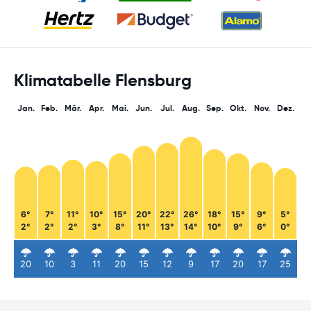
Klimatabelle Flensburg
Jan.
Feb.
Mär.
Apr.
Mai.
Jun.
Jul.
Aug.
Sep.
Okt.
Nov.
Dez.
6°
7°
11°
10°
15°
20°
22°
26°
18°
15°
9°
5°
2°
2°
2°
3°
8°
11°
13°
14°
10°
9°
6°
0°
20
10
3
11
20
15
12
9
17
20
17
25