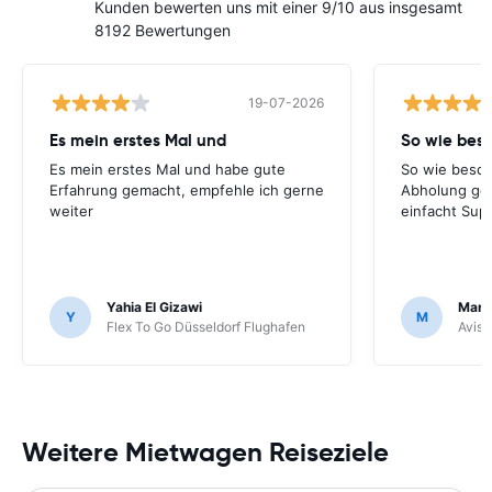
Kunden bewerten uns mit einer 9/10 aus insgesamt
8192 Bewertungen
19-07-2026
Es mein erstes Mal und
So wie bes
Es mein erstes Mal und habe gute
So wie besch
Erfahrung gemacht, empfehle ich gerne
Abholung ge
weiter
einfacht Sup
Yahia El Gizawi
Marle
Y
M
Flex To Go Düsseldorf Flughafen
Avis 
Weitere Mietwagen Reiseziele