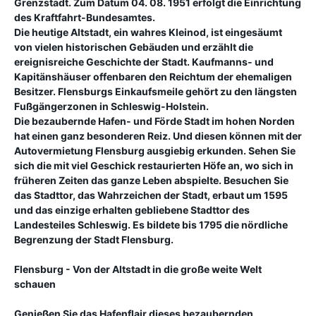
Grenzstadt. Zum Datum 04. 08. 1951 erfolgt die Einrichtung
des Kraftfahrt-Bundesamtes.
Die heutige Altstadt, ein wahres Kleinod, ist eingesäumt
von vielen historischen Gebäuden und erzählt die
ereignisreiche Geschichte der Stadt. Kaufmanns- und
Kapitänshäuser offenbaren den Reichtum der ehemaligen
Besitzer. Flensburgs Einkaufsmeile gehört zu den längsten
Fußgängerzonen in Schleswig-Holstein.
Die bezaubernde Hafen- und Förde Stadt im hohen Norden
hat einen ganz besonderen Reiz. Und diesen können mit der
Autovermietung Flensburg ausgiebig erkunden. Sehen Sie
sich die mit viel Geschick restaurierten Höfe an, wo sich in
früheren Zeiten das ganze Leben abspielte. Besuchen Sie
das Stadttor, das Wahrzeichen der Stadt, erbaut um 1595
und das einzige erhalten gebliebene Stadttor des
Landesteiles Schleswig. Es bildete bis 1795 die nördliche
Begrenzung der Stadt Flensburg.
Flensburg - Von der Altstadt in die große weite Welt
schauen
Genießen Sie das Hafenflair dieses bezaubernden