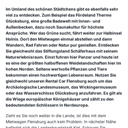
Im Umland des schönen Städtchens gibt es ebenfalls sehr
viel zu entdecken. Zum Beispiel das Fördeland Therme
Glücksburg, eine große Badewelt mit Innen- und
Außenbecken, dazu noch Saunakultur für höchste
Ansprüche. Wer das Grüne sucht, fährt weiter zur Halbinsel
Holnis. Dort den Mietwagen einmal abstellen und dann
Wandern, Rad Fahren oder Natur pur genießen. Entdecken
Sie gleichwohl das Stiftungsland Schäferhaus mit seinem
Naturerlebnisraum. Einst fuhren hier Panzer und heute ist
es eine der größten halboffenen Weidelandschaften hier im
hohen Norden. Seltene wertvolle Pflanzen und Tiere
bekommen einen hochwertigen Lebensraum. Nutzen Sie
gleichwohl unseren Rental Car Flensburg auch um das
Archäologische Landesmuseum, das Wickingermuseum
oder das Wasserschloss Glücksburg anzufahren. Es gilt als
die Wiege europäischer Königshäuser und zählt zu den
bedeutendsten Schlössern in Nordeuropa.
Zieht es Sie noch weiter in die Lande, ist dies mit dem
Mietwagen Flensburg auch kein Problem. In nächster Nähe
befindet sich die Landeshauptstadt Kiel. Schauen Sie