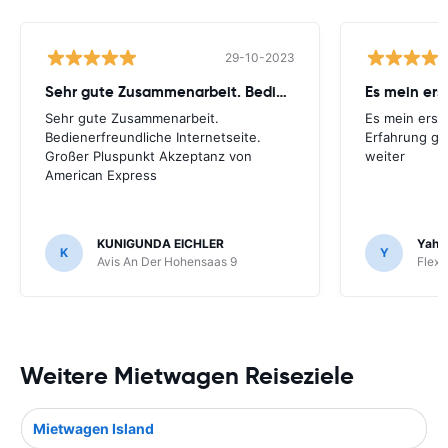
29-10-2023
Sehr gute Zusammenarbeit. Bedienerfreundliche Internetseite
Es mein ers
Sehr gute Zusammenarbeit.
Es mein erst
Bedienerfreundliche Internetseite.
Erfahrung ge
Großer Pluspunkt Akzeptanz von
weiter
American Express
KUNIGUNDA EICHLER
Yahia
K
Y
Avis An Der Hohensaas 9
Flex 
Weitere Mietwagen Reiseziele
Mietwagen Island