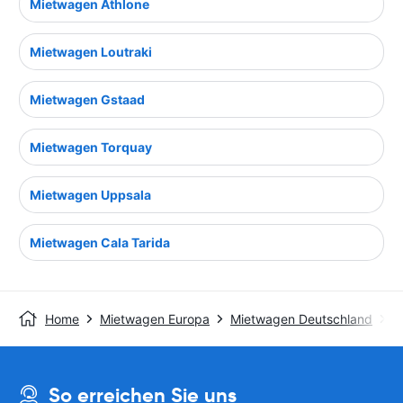
Mietwagen Athlone
Mietwagen Loutraki
Mietwagen Gstaad
Mietwagen Torquay
Mietwagen Uppsala
Mietwagen Cala Tarida
Home
Mietwagen Europa
Mietwagen Deutschland
M
So erreichen Sie uns