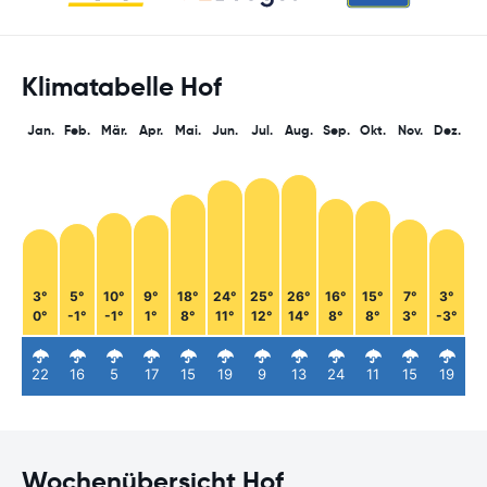
Klimatabelle Hof
Jan.
Feb.
Mär.
Apr.
Mai.
Jun.
Jul.
Aug.
Sep.
Okt.
Nov.
Dez.
3°
5°
10°
9°
18°
24°
25°
26°
16°
15°
7°
3°
0°
-1°
-1°
1°
8°
11°
12°
14°
8°
8°
3°
-3°
22
16
5
17
15
19
9
13
24
11
15
19
Wochenübersicht Hof