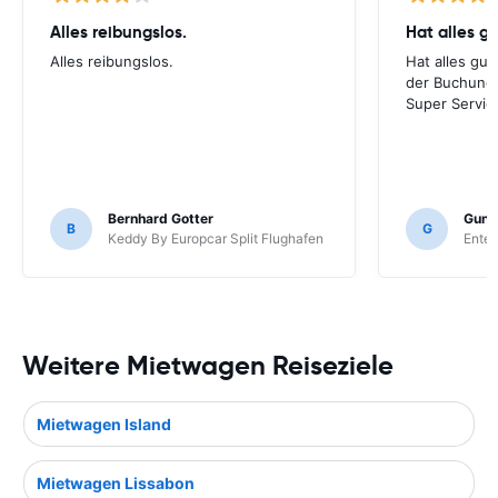
Alles reibungslos.
Hat alles g
Alles reibungslos.
Hat alles gu
der Buchung 
Super Servic
Bernhard Gotter
Gunn
B
G
Keddy By Europcar Split Flughafen
Enter
Weitere Mietwagen Reiseziele
Mietwagen Island
Mietwagen Lissabon