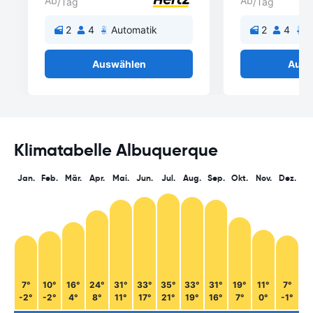
Ab
Ab
/Tag
/Tag
2
4
Automatik
2
4
A
Auswählen
Ausw
Klimatabelle Albuquerque
Jan.
Feb.
Mär.
Apr.
Mai.
Jun.
Jul.
Aug.
Sep.
Okt.
Nov.
Dez.
7°
10°
16°
24°
31°
33°
35°
33°
31°
19°
11°
7°
-2°
-2°
4°
8°
11°
17°
21°
19°
16°
7°
0°
-1°