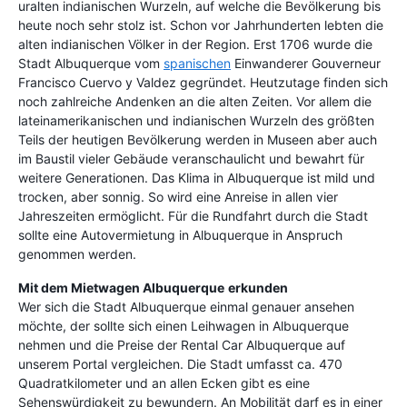
uralten indianischen Wurzeln, auf welche die Bevölkerung bis
heute noch sehr stolz ist. Schon vor Jahrhunderten lebten die
alten indianischen Völker in der Region. Erst 1706 wurde die
Stadt Albuquerque vom
spanischen
Einwanderer Gouverneur
Francisco Cuervo y Valdez gegründet. Heutzutage finden sich
noch zahlreiche Andenken an die alten Zeiten. Vor allem die
lateinamerikanischen und indianischen Wurzeln des größten
Teils der heutigen Bevölkerung werden in Museen aber auch
im Baustil vieler Gebäude veranschaulicht und bewahrt für
weitere Generationen. Das Klima in Albuquerque ist mild und
trocken, aber sonnig. So wird eine Anreise in allen vier
Jahreszeiten ermöglicht. Für die Rundfahrt durch die Stadt
sollte eine Autovermietung in Albuquerque in Anspruch
genommen werden.
Mit dem Mietwagen Albuquerque
erkunden
Wer sich die Stadt Albuquerque einmal genauer ansehen
möchte, der sollte sich einen Leihwagen in Albuquerque
nehmen und die Preise der Rental Car Albuquerque auf
unserem Portal vergleichen. Die Stadt umfasst ca. 470
Quadratkilometer und an allen Ecken gibt es eine
Sehenswürdigkeit zu bewundern. An Mobilität darf es in einer