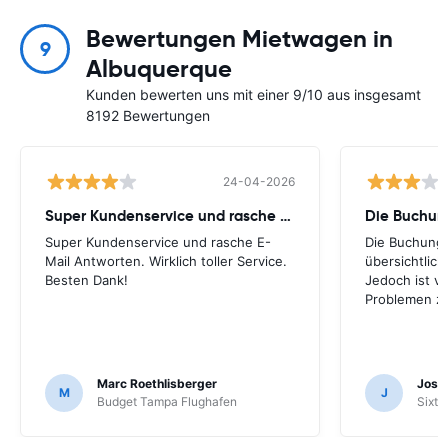
Bewertungen Mietwagen in
9
Albuquerque
Kunden bewerten uns mit einer 9/10 aus insgesamt
8192 Bewertungen
24-04-2026
Super Kundenservice und rasche E-Mail
Die Buchung
Super Kundenservice und rasche E-
Die Buchung 
Mail Antworten. Wirklich toller Service.
übersichtlich.
Besten Dank!
Jedoch ist vo
Problemen zu
Marc Roethlisberger
Josu
M
J
Budget Tampa Flughafen
Sixt 