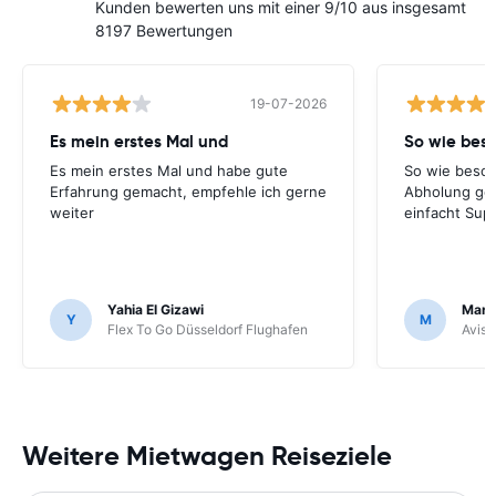
Kunden bewerten uns mit einer 9/10 aus insgesamt
8197 Bewertungen
19-07-2026
Es mein erstes Mal und
So wie bes
Es mein erstes Mal und habe gute
So wie besch
Erfahrung gemacht, empfehle ich gerne
Abholung ge
weiter
einfacht Sup
Yahia El Gizawi
Marle
Y
M
Flex To Go Düsseldorf Flughafen
Avis 
Weitere Mietwagen Reiseziele