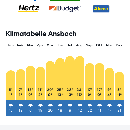
Klimatabelle Ansbach
Jan.
Feb.
Mär.
Apr.
Mai.
Jun.
Jul.
Aug.
Sep.
Okt.
Nov.
Dez.
5°
7°
12°
11°
20°
25°
28°
28°
17°
17°
9°
3°
1°
1°
0°
2°
9°
13°
13°
15°
9°
9°
4°
-1°
15
13
6
15
20
18
9
12
22
11
17
21