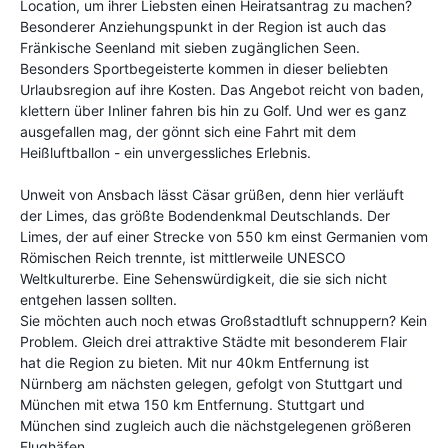
Location, um ihrer Liebsten einen Heiratsantrag zu machen?
Besonderer Anziehungspunkt in der Region ist auch das
Fränkische Seenland mit sieben zugänglichen Seen.
Besonders Sportbegeisterte kommen in dieser beliebten
Urlaubsregion auf ihre Kosten. Das Angebot reicht von baden,
klettern über Inliner fahren bis hin zu Golf. Und wer es ganz
ausgefallen mag, der gönnt sich eine Fahrt mit dem
Heißluftballon - ein unvergessliches Erlebnis.
Unweit von Ansbach lässt Cäsar grüßen, denn hier verläuft
der Limes, das größte Bodendenkmal Deutschlands. Der
Limes, der auf einer Strecke von 550 km einst Germanien vom
Römischen Reich trennte, ist mittlerweile UNESCO
Weltkulturerbe. Eine Sehenswürdigkeit, die sie sich nicht
entgehen lassen sollten.
Sie möchten auch noch etwas Großstadtluft schnuppern? Kein
Problem. Gleich drei attraktive Städte mit besonderem Flair
hat die Region zu bieten. Mit nur 40km Entfernung ist
Nürnberg am nächsten gelegen, gefolgt von Stuttgart und
München mit etwa 150 km Entfernung. Stuttgart und
München sind zugleich auch die nächstgelegenen größeren
Flughäfen.