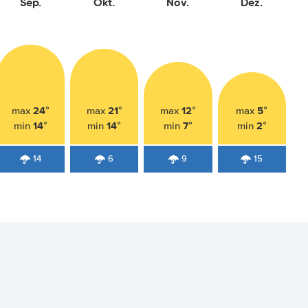
Sep.
Okt.
Nov.
Dez.
24°
21°
12°
5°
max
max
max
max
14°
14°
7°
2°
min
min
min
min
14
6
9
15