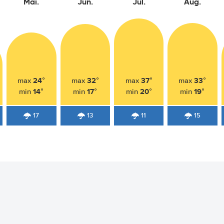
Mai.
Jun.
Jul.
Aug.
24°
32°
37°
33°
max
max
max
max
14°
17°
20°
19°
min
min
min
min
17
13
11
15