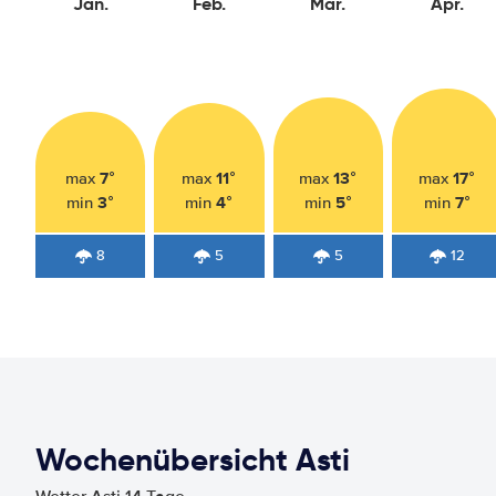
Jan.
Feb.
Mär.
Apr.
7°
11°
13°
17°
max
max
max
max
3°
4°
5°
7°
min
min
min
min
8
5
5
12
Wochenübersicht Asti