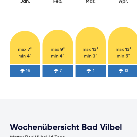
Jan.
Feb.
Mär.
Apr.
7°
9°
13°
13°
max
max
max
max
4°
4°
3°
5°
min
min
min
min
16
7
4
13
Wochenübersicht Bad Vilbel