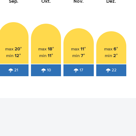
Sep.
Okt.
Nov.
Dez.
20°
18°
11°
6°
max
max
max
max
12°
11°
7°
2°
min
min
min
min
21
10
17
22