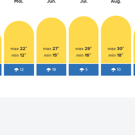
Mai.
Jun.
Jul.
Aug.
22°
27°
29°
30°
max
max
max
max
12°
15°
16°
18°
min
min
min
min
12
18
5
10