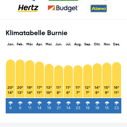
Klimatabelle Burnie
Jan.
Feb.
Mär.
Apr.
Mai.
Jun.
Jul.
Aug.
Sep.
Okt.
Nov.
Dez.
20°
20°
19°
17°
13°
11°
11°
11°
12°
14°
15°
16°
14°
13°
14°
11°
10°
8°
6°
7°
7°
9°
9°
11°
9
9
11
14
19
21
14
23
19
18
15
23