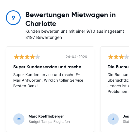
Bewertungen Mietwagen in
9
Charlotte
Kunden bewerten uns mit einer 9/10 aus insgesamt
8197 Bewertungen
24-04-2026
Super Kundenservice und rasche E-Mail
Die Buchung
Super Kundenservice und rasche E-
Die Buchung 
Mail Antworten. Wirklich toller Service.
übersichtlich.
Besten Dank!
Jedoch ist vo
Problemen zu
Marc Roethlisberger
Josu
M
J
Budget Tampa Flughafen
Sixt 