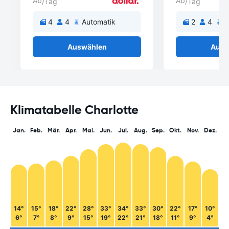
Ab
Ab
/Tag
/Tag
4
4
Automatik
2
4
A
Auswählen
Ausw
Klimatabelle Charlotte
Jan.
Feb.
Mär.
Apr.
Mai.
Jun.
Jul.
Aug.
Sep.
Okt.
Nov.
Dez.
14°
15°
18°
22°
28°
33°
34°
33°
30°
22°
17°
10°
6°
7°
8°
9°
15°
19°
22°
21°
18°
11°
9°
4°