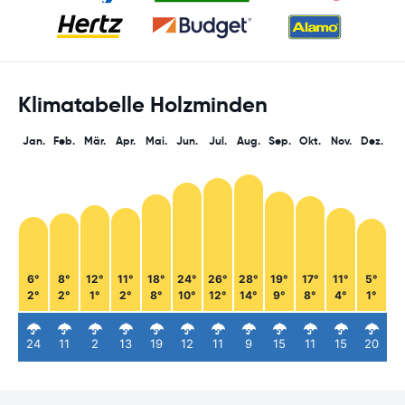
Klimatabelle Holzminden
Jan.
Feb.
Mär.
Apr.
Mai.
Jun.
Jul.
Aug.
Sep.
Okt.
Nov.
Dez.
6°
8°
12°
11°
18°
24°
26°
28°
19°
17°
11°
5°
2°
2°
1°
2°
8°
10°
12°
14°
9°
8°
4°
1°
24
11
2
13
19
12
11
9
15
11
15
20