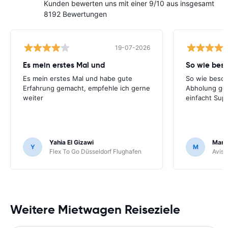
Kunden bewerten uns mit einer 9/10 aus insgesamt
8192 Bewertungen
19-07-2026
Es mein erstes Mal und
So wie bes
Es mein erstes Mal und habe gute
So wie besch
Erfahrung gemacht, empfehle ich gerne
Abholung ge
weiter
einfacht Sup
Yahia El Gizawi
Marle
Y
M
Flex To Go Düsseldorf Flughafen
Avis 
Weitere Mietwagen Reiseziele