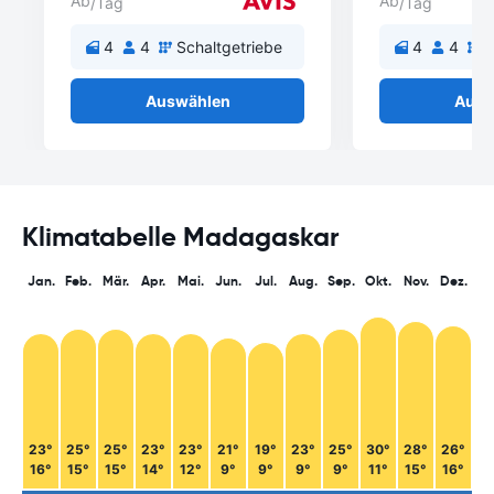
Ab
Ab
/Tag
/Tag
4
4
Schaltgetriebe
4
4
S
Auswählen
Ausw
Klimatabelle Madagaskar
Jan.
Feb.
Mär.
Apr.
Mai.
Jun.
Jul.
Aug.
Sep.
Okt.
Nov.
Dez.
23°
25°
25°
23°
23°
21°
19°
23°
25°
30°
28°
26°
16°
15°
15°
14°
12°
9°
9°
9°
9°
11°
15°
16°