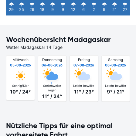
29
25
29
18
9
9
12
6
2
9
21
27
Wochenübersicht Madagaskar
Wetter Madagaskar 14 Tage
Mittwoch
Donnerstag
Freitag
Samstag
05-08-2026
06-08-2026
07-08-2026
08-08-2026
Sonnig/Klar
Stellenweise
Leicht bewölkt
Leicht bewölkt
regen
10° / 24°
11° / 23°
9° / 21°
11° / 24°
Nützliche Tipps für eine optimal
vorbereitete Fahrt