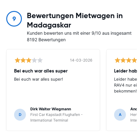
Bewertungen Mietwagen in
9
Madagaskar
Kunden bewerten uns mit einer 9/10 aus insgesamt
8192 Bewertungen
14-03-2026
Bei euch war alles super
Leider habe
Bei euch war alles super!
Leider haben
RAV4 nur ein
bekommen!
Dirk Walter Wiegmann
Andr
D
First Car Kapstadt Flughafen -
A
Hertz
International Terminal
Inter