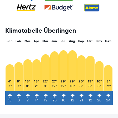
Klimatabelle Überlingen
Jan.
Feb.
Mär.
Apr.
Mai.
Jun.
Jul.
Aug.
Sep.
Okt.
Nov.
Dez.
4°
8°
13°
13°
22°
27°
29°
29°
20°
19°
10°
3°
-1°
-1°
0°
2°
9°
12°
12°
13°
8°
8°
3°
-2°
15
6
2
14
19
20
10
12
21
12
20
24