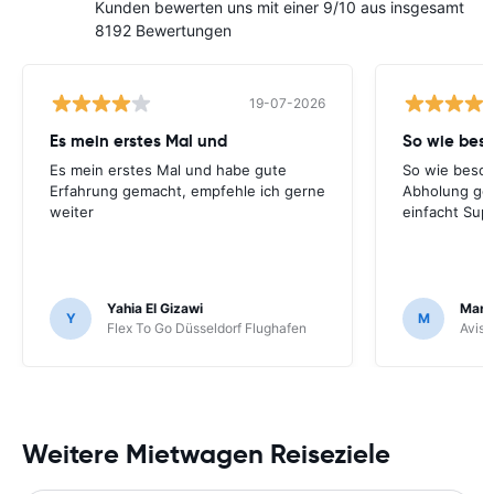
Kunden bewerten uns mit einer 9/10 aus insgesamt
8192 Bewertungen
19-07-2026
Es mein erstes Mal und
So wie bes
Es mein erstes Mal und habe gute
So wie besch
Erfahrung gemacht, empfehle ich gerne
Abholung ge
weiter
einfacht Sup
Yahia El Gizawi
Marle
Y
M
Flex To Go Düsseldorf Flughafen
Avis 
Weitere Mietwagen Reiseziele