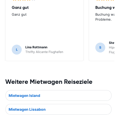
Ganz gut
Buchung wa
Ganz gut
Buchung war
Probleme.
Stefa
Lina Rottmann
S
Hiper
L
Thrifty Alicante Flughafen
Flug
Weitere Mietwagen Reiseziele
Mietwagen Island
Mietwagen Lissabon