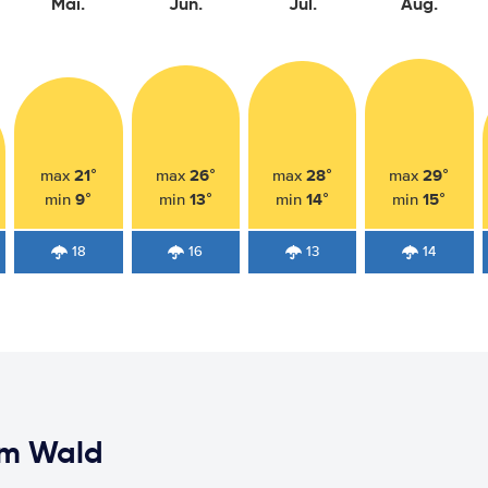
Mai.
Jun.
Jul.
Aug.
21°
26°
28°
29°
max
max
max
max
9°
13°
14°
15°
min
min
min
min
18
16
13
14
rm Wald