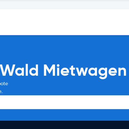
Wald Mietwagen 
bote
e.