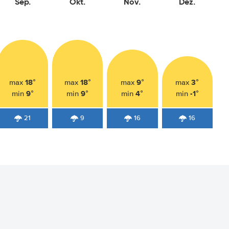
Sep.
Okt.
Nov.
Dez.
18°
18°
9°
3°
max
max
max
max
9°
9°
4°
-1°
min
min
min
min
21
9
16
16