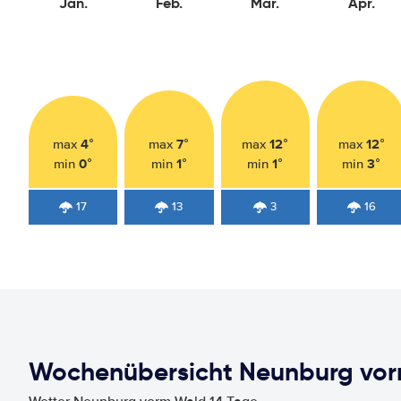
Jan.
Feb.
Mär.
Apr.
4°
7°
12°
12°
max
max
max
max
0°
1°
1°
3°
min
min
min
min
17
13
3
16
Wochenübersicht Neunburg vo