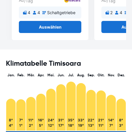
Ab
Ab
/Tag
/Tag
4
4
Schaltgetriebe
2
4
S
Auswählen
Ausw
Klimatabelle Timisoara
Jan.
Feb.
Mär.
Apr.
Mai.
Jun.
Jul.
Aug.
Sep.
Okt.
Nov.
Dez.
8°
7°
11°
16°
24°
31°
35°
33°
22°
21°
14°
8°
4°
1°
2°
5°
12°
17°
18°
19°
13°
11°
7°
3°