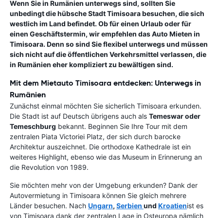
Wenn Sie in Rumänien unterwegs sind, sollten Sie
unbedingt die hübsche Stadt Timisoara besuchen, die sich
westlich im Land befindet. Ob für einen Urlaub oder für
einen Geschäftstermin, wir empfehlen das Auto Mieten in
Timisoara. Denn so sind Sie flexibel unterwegs und müssen
sich nicht auf die öffentlichen Verkehrsmittel verlassen, die
in Rumänien eher kompliziert zu bewältigen sind.
Mit dem Mietauto Timisoara entdecken: Unterwegs in
Rumänien
Zunächst einmal möchten Sie sicherlich Timisoara erkunden.
Die Stadt ist auf Deutsch übrigens auch als
Temeswar oder
Temeschburg
bekannt. Beginnen Sie Ihre Tour mit dem
zentralen Piata Victoriei Platz, der sich durch barocke
Architektur auszeichnet. Die orthodoxe Kathedrale ist ein
weiteres Highlight, ebenso wie das Museum in Erinnerung an
die Revolution von 1989.
Sie möchten mehr von der Umgebung erkunden? Dank der
Autovermietung in Timisoara können Sie gleich mehrere
Länder besuchen. Nach
Ungarn
,
Serbien
und
Kroatien
ist es
von Timisoara dank der zentralen Lage in Osteuropa nämlich