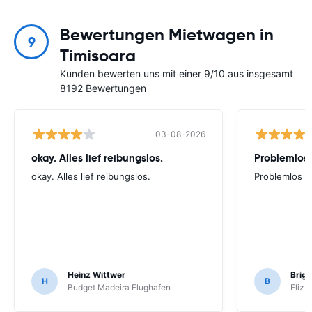
Bewertungen Mietwagen in
9
Timisoara
Kunden bewerten uns mit einer 9/10 aus insgesamt
8192 Bewertungen
03-08-2026
okay. Alles lief reibungslos.
Problemlos
okay. Alles lief reibungslos.
Problemlos
Heinz Wittwer
Brigi
H
B
Budget Madeira Flughafen
Flizz