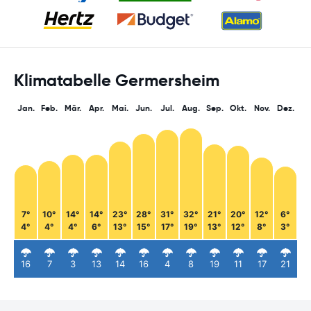
Klimatabelle Germersheim
Jan.
Feb.
Mär.
Apr.
Mai.
Jun.
Jul.
Aug.
Sep.
Okt.
Nov.
Dez.
7°
10°
14°
14°
23°
28°
31°
32°
21°
20°
12°
6°
4°
4°
4°
6°
13°
15°
17°
19°
13°
12°
8°
3°
16
7
3
13
14
16
4
8
19
11
17
21