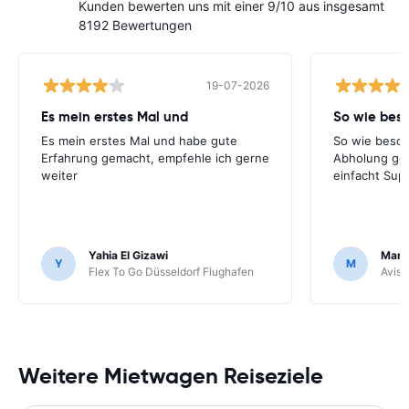
Kunden bewerten uns mit einer 9/10 aus insgesamt
8192 Bewertungen
19-07-2026
Es mein erstes Mal und
So wie bes
Es mein erstes Mal und habe gute
So wie besch
Erfahrung gemacht, empfehle ich gerne
Abholung ge
weiter
einfacht Sup
Yahia El Gizawi
Marle
Y
M
Flex To Go Düsseldorf Flughafen
Avis 
Weitere Mietwagen Reiseziele