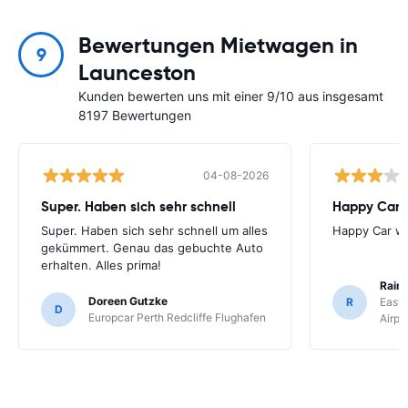
Bewertungen Mietwagen in
9
Launceston
Kunden bewerten uns mit einer 9/10 aus insgesamt
8197 Bewertungen
04-08-2026
Super. Haben sich sehr schnell
Happy Car w
Super. Haben sich sehr schnell um alles
Happy Car war
gekümmert. Genau das gebuchte Auto
erhalten. Alles prima!
Rain
Doreen Gutzke
R
East 
D
Europcar Perth Redcliffe Flughafen
Airpo