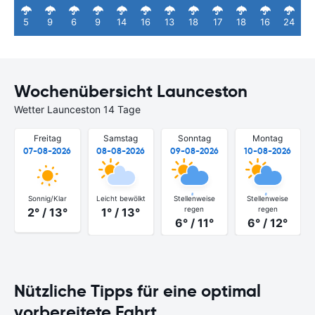
5
9
6
9
14
16
13
18
17
18
16
24
Wochenübersicht Launceston
Wetter Launceston 14 Tage
Freitag
Samstag
Sonntag
Montag
07-08-2026
08-08-2026
09-08-2026
10-08-2026
Sonnig/Klar
Leicht bewölkt
Stellenweise
Stellenweise
regen
regen
2° / 13°
1° / 13°
6° / 11°
6° / 12°
Nützliche Tipps für eine optimal
vorbereitete Fahrt