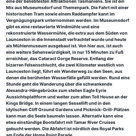
eine der beliebtesten Attraktionen Tasmaniens. Sie ist ein
Mix aus Museumsdorf und Themenpark. Die Fahrt mit einer
historischen Tram sowie einem Raddampfer kann im
Vergnügungspark unternommen werden. Im Museumsdorf
gibt es eine restaurierte Windmühle und eine
rekonstruierte Wassermühle, die extra aus dem Süden von
Launceston in die Innenstadt verfrachtet wurde und heute
als Mühlenmuseum ausgebaut ist. Von hier aus, ist auch
eine weitere Sehenswürdigkeit, in nur 15 Minuten zu Fuß
erreichbar, das Cataract Gorge Reserve. Entlang der
bizarren Felsenschlucht, die zwei Kilometer westlich von
Launceston liegt, führt ein Wanderweg zu den Seen, aus
denen die berühmten Wasserfälle gefüllt werden. Rund eine
Stunde geht die Wanderung über die schwankende
Alexandra-Hängebrücke zum steilen Eagle Eyrie
Aussichtsplattform und weiter zum alten Toll House an der
Kings Bridge. In einem langen Sessellift und in den
idylischen Cliff Ground Gardens und Picknick-Grill-Plätzen
kann man die Seele baumeln lassen. Alternativ kann eine
etwa einstündige Bootsfahrt mit Tamar River Cruises
gebucht werden. Die Abfahrt ist nördlich des Royal Parks
am Ende der Home Point Parade.