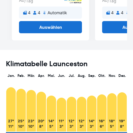
Ab
Ab
/Tag
/Tag
4
4
Automatik
4
4
A
Auswählen
Ausw
Klimatabelle Launceston
Jan.
Feb.
Mär.
Apr.
Mai.
Jun.
Jul.
Aug.
Sep.
Okt.
Nov.
Dez.
27°
25°
23°
20°
14°
11°
12°
12°
14°
16°
18°
19°
11°
10°
10°
8°
5°
3°
3°
3°
3°
6°
5°
8°