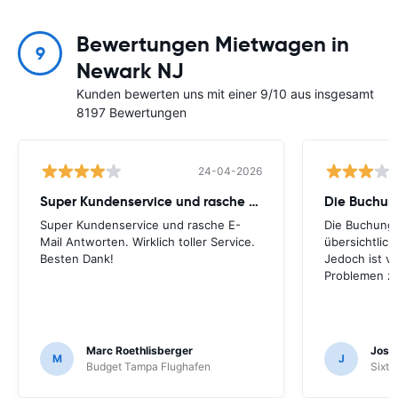
Bewertungen Mietwagen in
9
Newark NJ
Kunden bewerten uns mit einer 9/10 aus insgesamt
8197 Bewertungen
24-04-2026
Super Kundenservice und rasche E-Mail
Die Buchung
Super Kundenservice und rasche E-
Die Buchung 
Mail Antworten. Wirklich toller Service.
übersichtlich.
Besten Dank!
Jedoch ist vo
Problemen zu
Marc Roethlisberger
Josu
M
J
Budget Tampa Flughafen
Sixt 