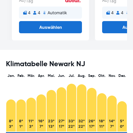
Ab
Ab
/Tag
/Tag
4
4
Automatik
4
4
A
Auswählen
Ausw
Klimatabelle Newark NJ
Jan.
Feb.
Mär.
Apr.
Mai.
Jun.
Jul.
Aug.
Sep.
Okt.
Nov.
Dez.
8°
8°
11°
16°
23°
27°
33°
32°
26°
18°
14°
5°
3°
1°
3°
7°
13°
17°
22°
22°
17°
11°
7°
0°