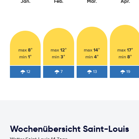
Jan.
Feb.
Mär.
Apr.
8°
12°
14°
17°
max
max
max
max
1°
3°
4°
8°
min
min
min
min
12
7
13
19
Wochenübersicht Saint-Louis