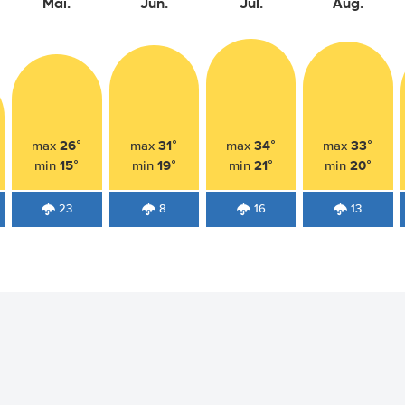
Mai.
Jun.
Jul.
Aug.
26°
31°
34°
33°
max
max
max
max
15°
19°
21°
20°
min
min
min
min
23
8
16
13