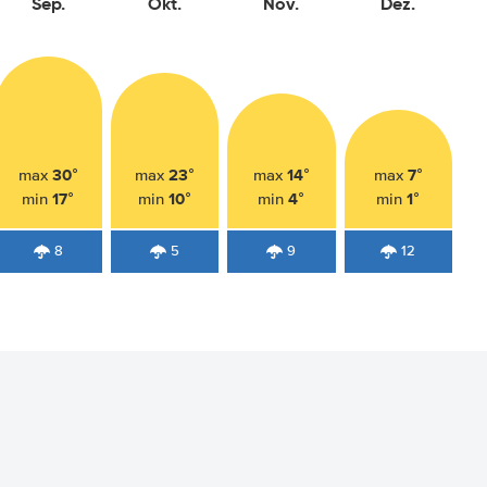
Sep.
Okt.
Nov.
Dez.
30°
23°
14°
7°
max
max
max
max
17°
10°
4°
1°
min
min
min
min
8
5
9
12