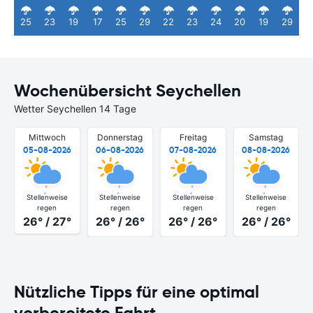
25
23
19
17
25
29
22
23
24
20
19
29
Wochenübersicht Seychellen
Wetter Seychellen 14 Tage
Mittwoch
Donnerstag
Freitag
Samstag
05-08-2026
06-08-2026
07-08-2026
08-08-2026
Stellenweise
Stellenweise
Stellenweise
Stellenweise
regen
regen
regen
regen
26° / 27°
26° / 26°
26° / 26°
26° / 26°
Nützliche Tipps für eine optimal
vorbereitete Fahrt