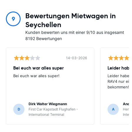
Bewertungen Mietwagen in
9
Seychellen
Kunden bewerten uns mit einer 9/10 aus insgesamt
8192 Bewertungen
14-03-2026
Bei euch war alles super
Leider habe
Bei euch war alles super!
Leider haben
RAV4 nur ein
bekommen!
Dirk Walter Wiegmann
Andr
D
First Car Kapstadt Flughafen -
A
Hertz
International Terminal
Inter