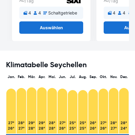
Ab
Ab
/Tag
/Tag
4
4
Schaltgetriebe
4
4
A
Auswählen
Ausw
Klimatabelle Seychellen
Jan.
Feb.
Mär.
Apr.
Mai.
Jun.
Jul.
Aug.
Sep.
Okt.
Nov.
Dez.
27°
28°
29°
29°
28°
27°
25°
25°
26°
27°
28°
28°
26°
27°
28°
28°
28°
26°
25°
25°
26°
26°
27°
24°