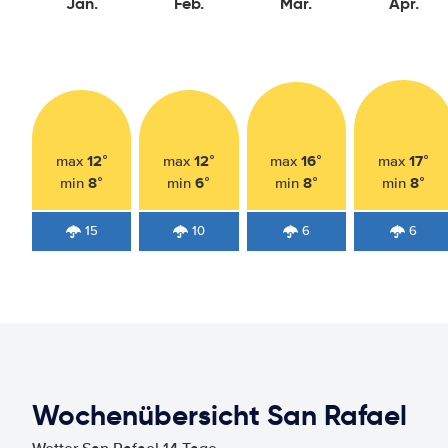
Jan.
Feb.
Mär.
Apr.
12°
12°
16°
17°
max
max
max
max
8°
6°
8°
8°
min
min
min
min
15
10
6
6
Wochenübersicht San Rafael