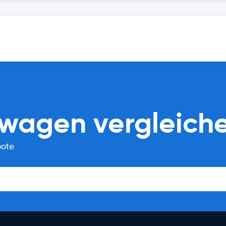
twagen vergleich
bote