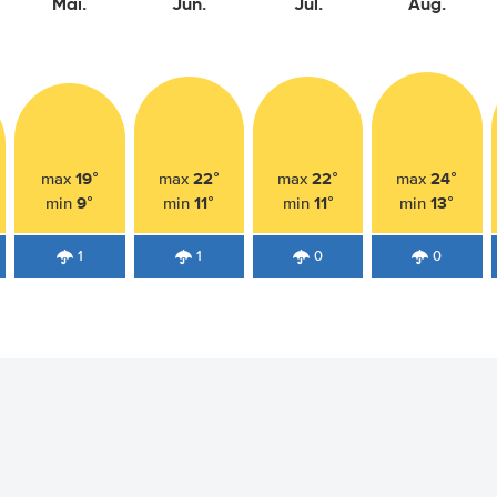
Mai.
Jun.
Jul.
Aug.
19°
22°
22°
24°
max
max
max
max
9°
11°
11°
13°
min
min
min
min
1
1
0
0