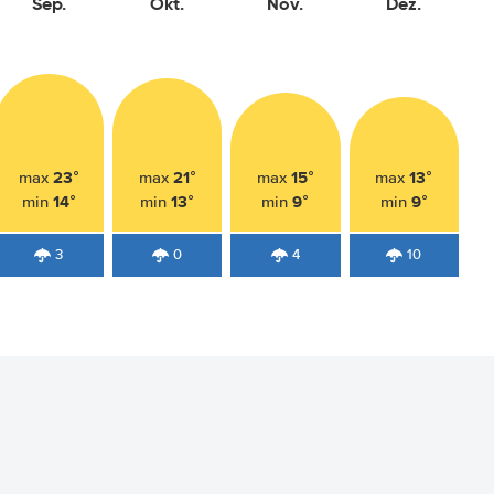
Sep.
Okt.
Nov.
Dez.
23°
21°
15°
13°
max
max
max
max
14°
13°
9°
9°
min
min
min
min
3
0
4
10